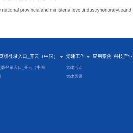
ational provincialand ministeriallevel,industryhonorarytleand na
页版登录入口_开云（中国）
党建工作
应用案例
科技产业
页版登录入口_开云（中国）
党建活动
闻
党建风采