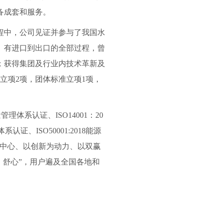
备成套和服务。
历程中，公司见证并参与了我国水
、有进口到出口的全部过程，曾
业；获得集团及行业内技术革新及
立项2项，团体标准立项1项，
理体系认证、ISO14001：20
认证、ISO50001:2018能源
为中心、以创新为动力、以双赢
、舒心”，用户遍及全国各地和