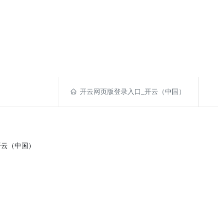
开云网页版登录入口_开云（中国）