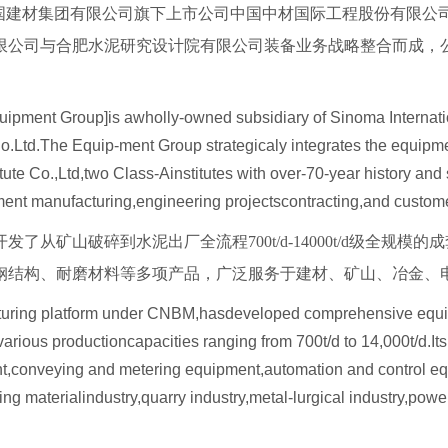
国建材集团有限公司旗下上市公司中国中材国际工程股份有限公
限公司与合肥水泥研究设计院有限公司装备业务战略整合而成，
ipment Group]is awholly-owned subsidiary of Sinoma Internatio
o.Ltd.The Equip-ment Group strategicaly integrates the equip
te Co.,Ltd,two Class-Ainstitutes with over-70-year history and s
nt manufacturing,engineering projectscontracting,and custome
从矿山破碎到水泥出厂全流程700t/d-14000t/d级全规
钢结构、耐磨材料等多项产品，广泛服务于建材、矿山、冶金、
uring platform under CNBM,hasdeveloped comprehensive equip
 various productioncapacities ranging from 700t/d to 14,000t/d.
t,conveying and metering equipment,automation and control equ
g materialindustry,quarry industry,metal-lurgical industry,powe