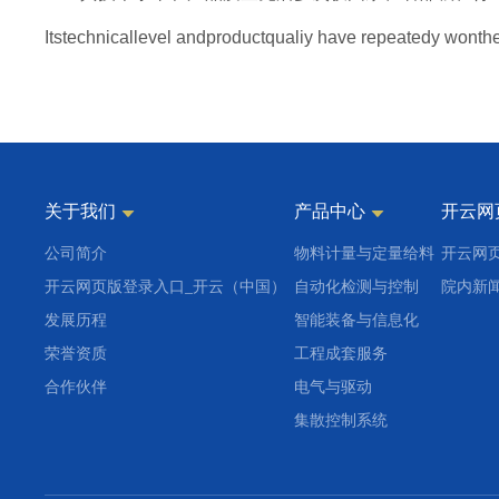
Itstechnicallevel andproductqualiy have repeatedy wonthe n
关于我们
产品中心
开云网
公司简介
物料计量与定量给料
开云网
开云网页版登录入口_开云（中国）
自动化检测与控制
院内新
发展历程
智能装备与信息化
荣誉资质
工程成套服务
合作伙伴
电气与驱动
集散控制系统