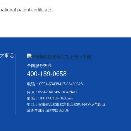
tional patent certificate.
大事记
全国服务热线
400-189-0658
电话：
0551-63439417
/
63439328
传 真：
0551-63415492
/
63439417
邮 箱：
HFGTAUTO@163.com
地 址：安徽省合肥市肥东县合肥循环经济示范园山
泉路与四顶山路交口西北角