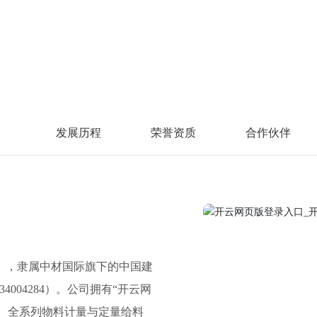
）
发展历程
荣誉资质
合作伙伴
），隶属中材国际旗下的中国建
004284）。公司拥有“开云网
备、全系列物料计量与定量给料