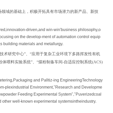
场领域的基础上，积极开拓具有市场潜力的新产品、新技
ered,innovation-driven,and win-win'business philosophy,o
focusing on the develop-ment of automation control equip
s building materials and metallurgy.
技术研究中心”、“应用于复杂工业环境下多路挥发性有机
体喂料实验系统”、“煤粉制备车间-自适应控制系统(ACS)
tering,Packaging and Palltiz-ing EngineeringTechnology
Com-plexindustrial Environment,"Research and Developme
lowpowder Feeding Experimental System","Puverizedcoal
other well-known experimental systemsintheindustry.