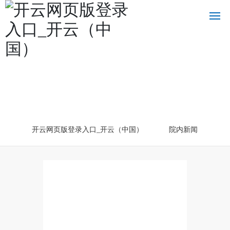
开云网页版登录入口_开云（中国）
开
云
网
页
版
登
开云网页版登录入口_开云（中国）
院内新闻
录
入
口
_
开
云
（中
国）