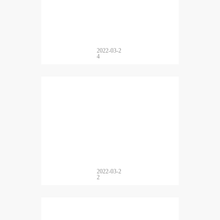
_
开
云
（中
2022-03-2
国）
4
党
建
工
作
应
用
案
例
2022-03-2
2
科
技
产